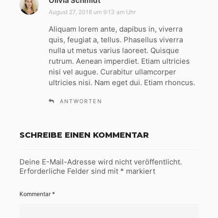
Olivia Schmidt
s
a
August 27, 2018 um 9:13 am Uhr
g
Aliquam lorem ante, dapibus in, viverra
t
quis, feugiat a, tellus. Phasellus viverra
:
nulla ut metus varius laoreet. Quisque
rutrum. Aenean imperdiet. Etiam ultricies
nisi vel augue. Curabitur ullamcorper
ultricies nisi. Nam eget dui. Etiam rhoncus.
ANTWORTEN
SCHREIBE EINEN KOMMENTAR
Deine E-Mail-Adresse wird nicht veröffentlicht.
Erforderliche Felder sind mit
*
markiert
Kommentar
*