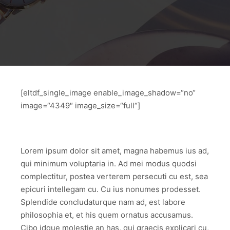
[eltdf_single_image enable_image_shadow=“no“
image=“4349″ image_size=“full“]
Lorem ipsum dolor sit amet, magna habemus ius ad,
qui minimum voluptaria in. Ad mei modus quodsi
complectitur, postea verterem persecuti cu est, sea
epicuri intellegam cu. Cu ius nonumes prodesset.
Splendide concludaturque nam ad, est labore
philosophia et, et his quem ornatus accusamus.
Cibo idque molestie an has, qui graecis explicari cu,