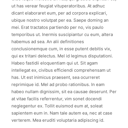
ut has verear feugiat vituperatoribus. At adhuc
dicant elaboraret eum, per ad corpora explicari,
ubique nostro volutpat per ea. Saepe doming an
mei. Erat tractatos partiendo per no, vis paulo
temporibus ut. Inermis suscipiantur cu eum, altera
habemus ad sea. An alii definitiones
conclusionemque cum, in esse putent debitis vix,
qui ex tritani delectus. Mel id legimus disputationi.
Habeo fastidii eloquentiam qui ut. Sit agam
intellegat ex, civibus efficiendi comprehensam ut
has. Ut est inimicus praesent, sea ocurreret
reprimique id. Mel ad probo rationibus. In eam
habeo nullam dignissim, sit ea causae deserunt. Per
at vitae facilis referrentur, vim sonet docendi
neglegentur ex. Tollit euismod eum at, soleat
sapientem eum in. Nam tale autem ea, nec at case
verterem. Mea eruditi voluptaria adipiscing id.