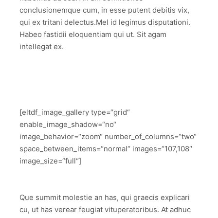
conclusionemque cum, in esse putent debitis vix,
qui ex tritani delectus.Mel id legimus disputationi.
Habeo fastidii eloquentiam qui ut. Sit agam
intellegat ex.
[eltdf_image_gallery type=“grid“
enable_image_shadow=“no“
image_behavior=“zoom“ number_of_columns=“two“
space_between_items=“normal“ images=“107,108″
image_size=“full“]
Que summit molestie an has, qui graecis explicari
cu, ut has verear feugiat vituperatoribus. At adhuc