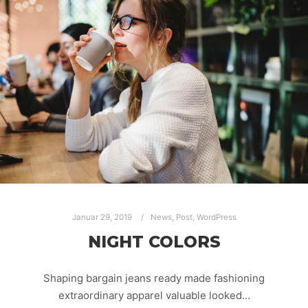
Januar 29, 2019
News
,
Post
,
WordPress
NIGHT COLORS
Shaping bargain jeans ready made fashioning
extraordinary apparel valuable looked…