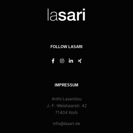
FOLLOW LASARI
IMPRESSUM
Anthi Lasaridou
J.-F.-Weishaarstr. 42
71404 Korb
info@lasari.de