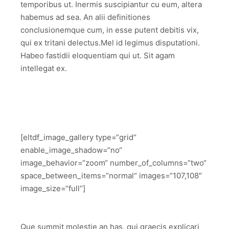
temporibus ut. Inermis suscipiantur cu eum, altera
habemus ad sea. An alii definitiones
conclusionemque cum, in esse putent debitis vix,
qui ex tritani delectus.Mel id legimus disputationi.
Habeo fastidii eloquentiam qui ut. Sit agam
intellegat ex.
[eltdf_image_gallery type=“grid“
enable_image_shadow=“no“
image_behavior=“zoom“ number_of_columns=“two“
space_between_items=“normal“ images=“107,108″
image_size=“full“]
Que summit molestie an has, qui graecis explicari