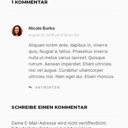
1 KOMMENTAR
Nicole Burke
s
a
August 27, 2018 um 9:18 am Uhr
g
Aliquam lorem ante, dapibus in, viverra
t
quis, feugiat a, tellus. Phasellus viverra
:
nulla ut metus varius laoreet. Quisque
rutrum. Aenean imperdiet. Etiam ultricies
nisi vel augue. Curabitur ullamcorper
ultricies nisi. Nam eget dui. Etiam rhoncus.
ANTWORTEN
SCHREIBE EINEN KOMMENTAR
Deine E-Mail-Adresse wird nicht veröffentlicht.