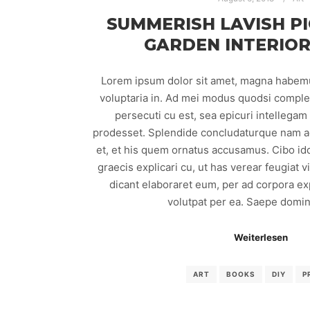
SUMMERISH LAVISH P
GARDEN INTERIOR
Lorem ipsum dolor sit amet, magna habem
voluptaria in. Ad mei modus quodsi comple
persecuti cu est, sea epicuri intellega
prodesset. Splendide concludaturque nam ad
et, et his quem ornatus accusamus. Cibo id
graecis explicari cu, ut has verear feugiat 
dicant elaboraret eum, per ad corpora exp
volutpat per ea. Saepe domin
Weiterlesen
ART
BOOKS
DIY
P