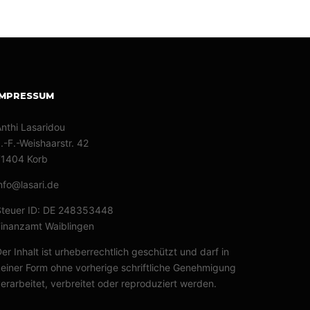
IMPRESSUM
nthi Lasaridou
.-F.-Weishaarstr. 42
71404 Korb
nfo@lasari.de
Steuer ID: DE 248353448
inanzamt Waiblingen
er Inhalt ist urheberrechtlich geschützt und darf in
einer Form ohne vorherige schriftliche Genehmigung
erarbeitet, verbreitet oder reproduziert werden.