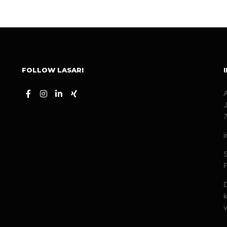
FOLLOW LASARI
A
J
i
F
D
k
v