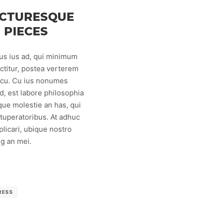
ICTURESQUE
 PIECES
us ius ad, qui minimum
ctitur, postea verterem
m cu. Cu ius nonumes
, est labore philosophia
que molestie an has, qui
vituperatoribus. At adhuc
licari, ubique nostro
g an mei.
RESS