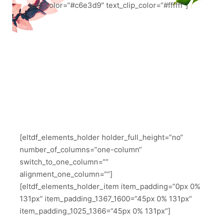
text_color=“#c6e3d9″ text_clip_color=“#ffffff“]
[eltdf_elements_holder holder_full_height=“no“
number_of_columns=“one-column“
switch_to_one_column=““
alignment_one_column=““]
[eltdf_elements_holder_item item_padding=“0px 0%
131px“ item_padding_1367_1600=“45px 0% 131px“
item_padding_1025_1366=“45px 0% 131px“]