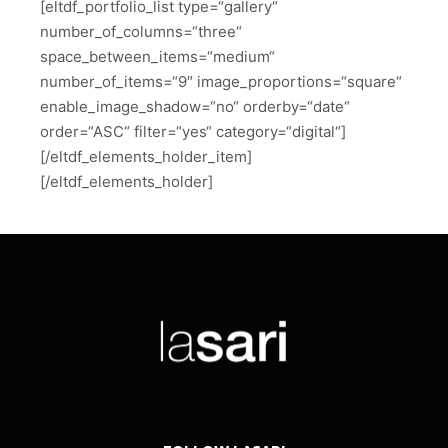
[eltdf_portfolio_list type=“gallery“
number_of_columns=“three“
space_between_items=“medium“
number_of_items=“9″ image_proportions=“square“
enable_image_shadow=“no“ orderby=“date“
order=“ASC“ filter=“yes“ category=“digital“]
[/eltdf_elements_holder_item]
[/eltdf_elements_holder]