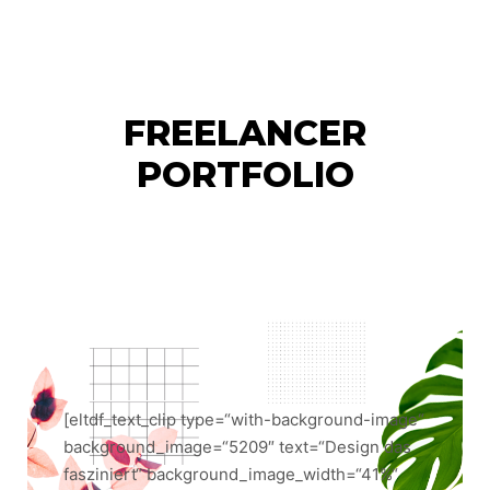
Hauptm
FREELANCER
PORTFOLIO
[eltdf_text_clip type=“with-background-image“
background_image=“5209″ text=“Design das
fasziniert“ background_image_width=“41%“