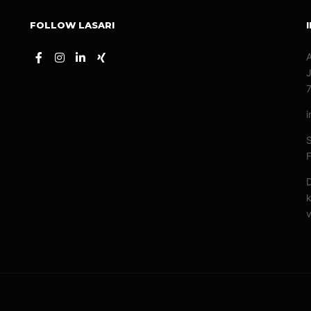
FOLLOW LASARI
A
J
i
F
D
k
v