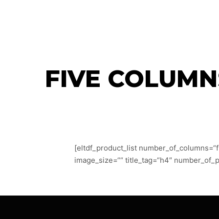
FIVE COLUMN
[eltdf_product_list number_of_columns=“
image_size=““ title_tag=“h4″ number_of_