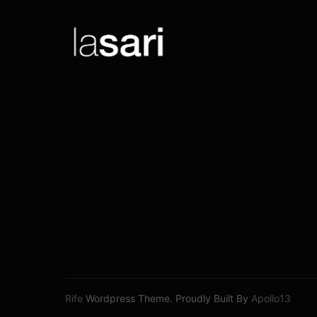
Rife
Wordpress Theme. Proudly Built By
Apollo13