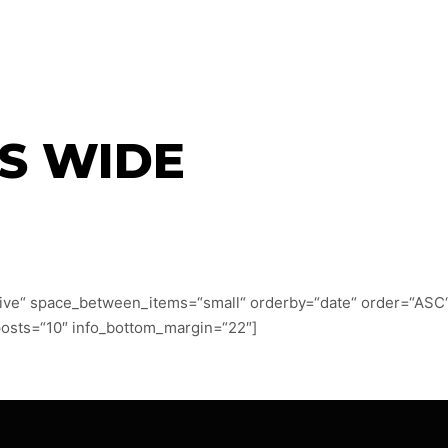
HOME
ABOUT
SE
S WIDE
five“ space_between_items=“small“ orderby=“date“ order=“ASC
posts=“10″ info_bottom_margin=“22″]