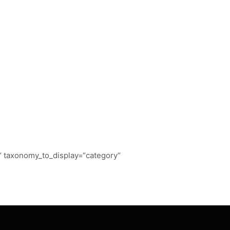
RVICES
ARTWORKS
CONTACT
“ taxonomy_to_display=“category“