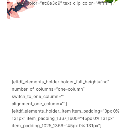
text_color=“#c6e3d9″ text_clip_color=“#ffffff“]
[eltdf_elements_holder holder_full_height=“no“
number_of_columns=“one-column“
switch_to_one_column=““
alignment_one_column=““]
[eltdf_elements_holder_item item_padding=“0px 0%
131px“ item_padding_1367_1600=“45px 0% 131px“
item_padding_1025_1366=“45px 0% 131px“]