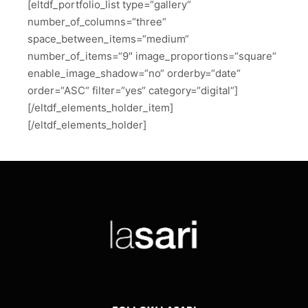
[eltdf_portfolio_list type=“gallery“
number_of_columns=“three“
space_between_items=“medium“
number_of_items=“9″ image_proportions=“square“
enable_image_shadow=“no“ orderby=“date“
order=“ASC“ filter=“yes“ category=“digital“]
[/eltdf_elements_holder_item]
[/eltdf_elements_holder]