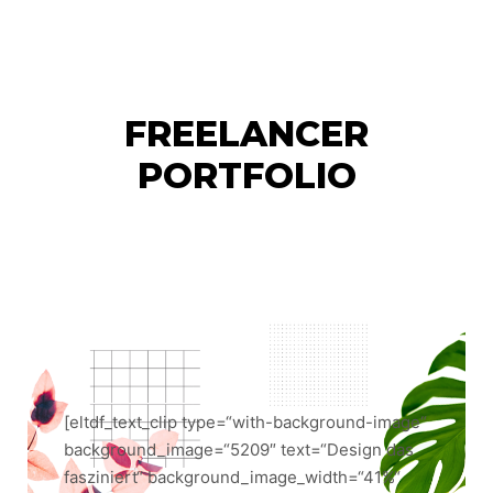
Hauptm
FREELANCER
PORTFOLIO
[eltdf_text_clip type=“with-background-image“
background_image=“5209″ text=“Design das
fasziniert“ background_image_width=“41%“